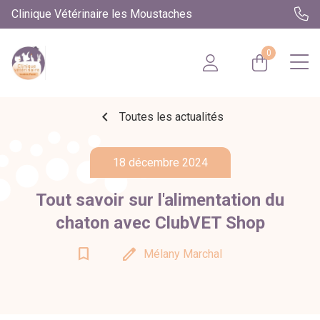
Clinique Vétérinaire les Moustaches
0
chevron_left
Toutes les actualités
18 décembre 2024
Tout savoir sur l'​alimentation du
chaton avec ClubVET Shop
bookmark_border
edit
Mélany Marchal