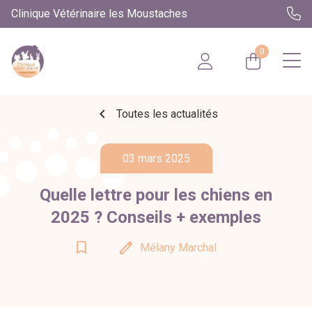
Clinique Vétérinaire les Moustaches
0
chevron_left
Toutes les actualités
03 mars 2025
Quelle lettre pour les chiens en
2025 ? Conseils + exemples
bookmark_border
edit
Mélany Marchal