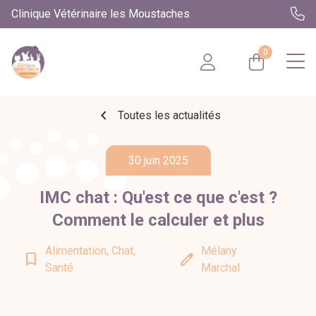
Clinique Vétérinaire les Moustaches
0
chevron_left
Toutes les actualités
30 juin 2025
IMC chat : Qu'est ce que c'est ?
Comment le calculer et plus
Alimentation, Chat,
Mélany
bookmark_border
edit
Santé
Marchal