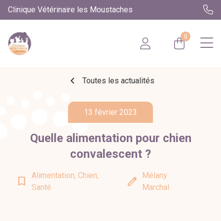
Clinique Vétérinaire les Moustaches
0
chevron_left
Toutes les actualités
13 février 2023
Quelle alimentation pour chien
convalescent ?
Alimentation, Chien,
Mélany
bookmark_border
edit
Santé
Marchal