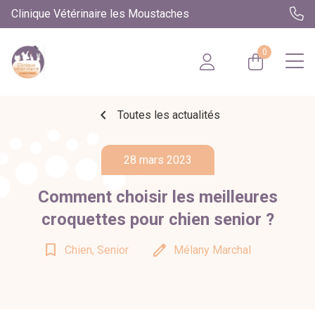
Clinique Vétérinaire les Moustaches
0
chevron_left
Toutes les actualités
28 mars 2023
Comment choisir les meilleures
croquettes pour chien senior ?
bookmark_border
edit
Chien, Senior
Mélany Marchal