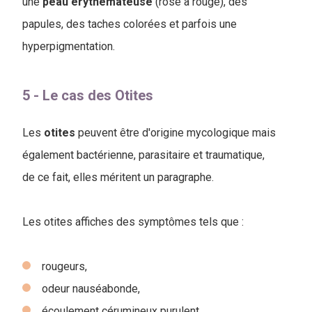
une
peau
érythémateuse
(rose à rouge), des
papules, des taches colorées et parfois une
hyperpigmentation.
5 - Le cas des Otites
Les
otites
peuvent être d'origine mycologique mais
également bactérienne, parasitaire et traumatique,
de ce fait, elles méritent un paragraphe.
Les otites affiches des symptômes tels que :
rougeurs,
odeur nauséabonde,
écoulement cérumineux purulent,