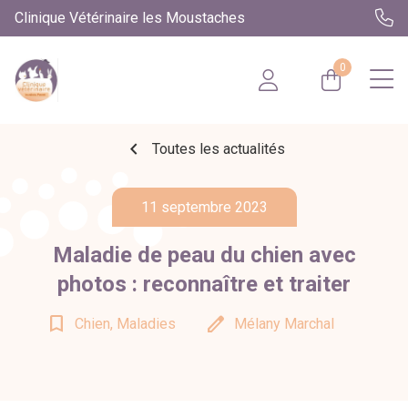
Clinique Vétérinaire les Moustaches
0
chevron_left
Toutes les actualités
11 septembre 2023
Maladie de peau du chien avec
photos : reconnaître et traiter
bookmark_border
edit
Chien, Maladies
Mélany Marchal