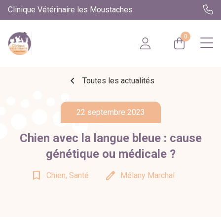
Clinique Vétérinaire les Moustaches
0
chevron_left
Toutes les actualités
22 septembre 2023
Chien avec la langue bleue : cause
génétique ou médicale ?
bookmark_border
edit
Chien, Santé
Mélany Marchal